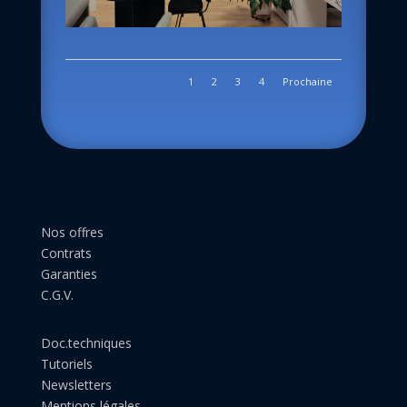
1
2
3
4
Prochaine
Nos offres
Contrats
Garanties
C.G.V.
Doc.techniques
Tutoriels
Newsletters
Mentions légales